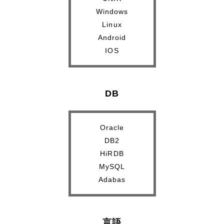
Windows
Linux
Android
IOS
DB
Oracle
DB2
HiRDB
MySQL
Adabas
言語